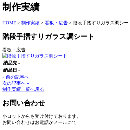
制作実績
HOME
>
制作実績
>
看板・広告
>
階段手摺すりガラス調シー
階段手摺すりガラス調シート
看板・広告
納品先
-
納品日
-
Posts
« 前の記事へ
次の記事へ »
navigation
制作実績一覧へ戻る
お問い合わせ
小ロットからも受け付けております。
お問い合わせはお電話かメールにて